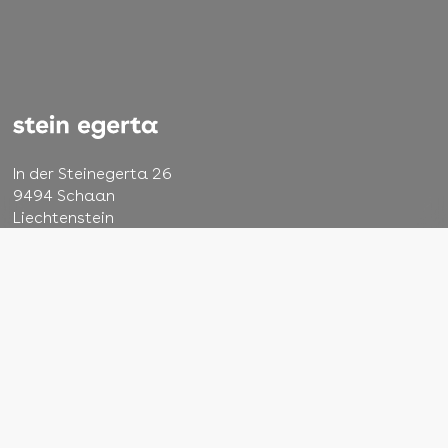
In der Steinegerta 26
9494 Schaan
Liechtenstein
+423 232 48 22
info@steinegerta.li
AGB
Impressum